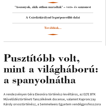
"Asszonyok, akik otthon maradtak" – vers- és sanzonest
A Csárdáskirálynő legnépszerűbb dalai
Továbbiak...
Pusztítóbb volt,
mint a világháború:
a spanyolnátha
A rendezvényen Géra Eleonóra történész-levéltáros, az ELTE BTK
Művelődéstörténeti Tanszékének docense, valamint Kapronczay
Károly orvostörténész, a Semmelweis Egyetem vendégprofesszora