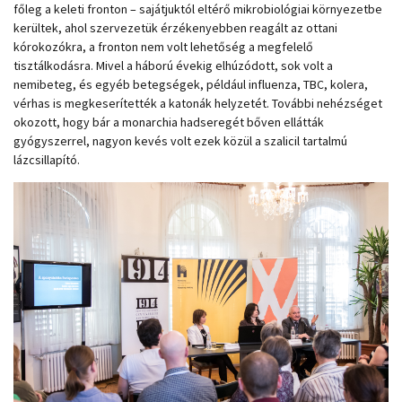
főleg a keleti fronton – sajátjuktól eltérő mikrobiológiai környezetbe
kerültek, ahol szervezetük érzékenyebben reagált az ottani
kórokozókra, a fronton nem volt lehetőség a megfelelő
tisztálkodásra. Mivel a háború évekig elhúzódott, sok volt a
nemibeteg, és egyéb betegségek, például influenza, TBC, kolera,
vérhas is megkeserítették a katonák helyzetét. További nehézséget
okozott, hogy bár a monarchia hadseregét bőven ellátták
gyógyszerrel, nagyon kevés volt ezek közül a szalicil tartalmú
lázcsillapító.