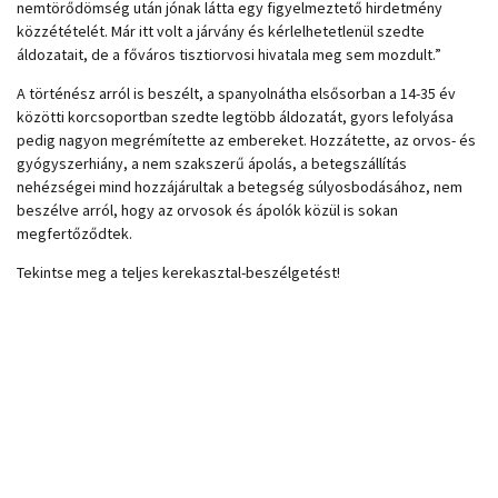
nemtörődömség után jónak látta egy figyelmeztető hirdetmény
közzétételét. Már itt volt a járvány és kérlelhetetlenül szedte
áldozatait, de a főváros tisztiorvosi hivatala meg sem mozdult.”
A történész arról is beszélt, a spanyolnátha elsősorban a 14-35 év
közötti korcsoportban szedte legtöbb áldozatát, gyors lefolyása
pedig nagyon megrémítette az embereket. Hozzátette, az orvos- és
gyógyszerhiány, a nem szakszerű ápolás, a betegszállítás
nehézségei mind hozzájárultak a betegség súlyosbodásához, nem
beszélve arról, hogy az orvosok és ápolók közül is sokan
megfertőződtek.
Tekintse meg a teljes kerekasztal-beszélgetést!