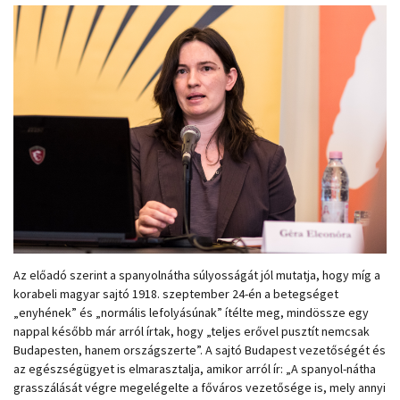
Az előadó szerint a spanyolnátha súlyosságát jól mutatja, hogy míg a
korabeli magyar sajtó 1918. szeptember 24-én a betegséget
„enyhének” és „normális lefolyásúnak” ítélte meg, mindössze egy
nappal később már arról írtak, hogy „teljes erővel pusztít nemcsak
Budapesten, hanem országszerte”. A sajtó Budapest vezetőségét és
az egészségügyet is elmarasztalja, amikor arról ír: „A spanyol-nátha
grasszálását végre megelégelte a főváros vezetősége is, mely annyi