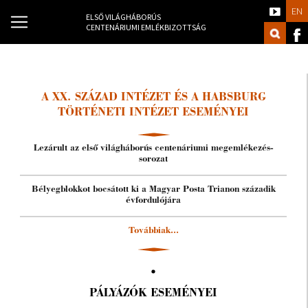
EN
ELSŐ VILÁGHÁBORÚS
CENTENÁRIUMI EMLÉKBIZOTTSÁG
A XX. SZÁZAD INTÉZET ÉS A HABSBURG
TÖRTÉNETI INTÉZET ESEMÉNYEI
Lezárult az első világháborús centenáriumi megemlékezés-
sorozat
Bélyegblokkot bocsátott ki a Magyar Posta Trianon századik
évfordulójára
Továbbiak...
PÁLYÁZÓK ESEMÉNYEI