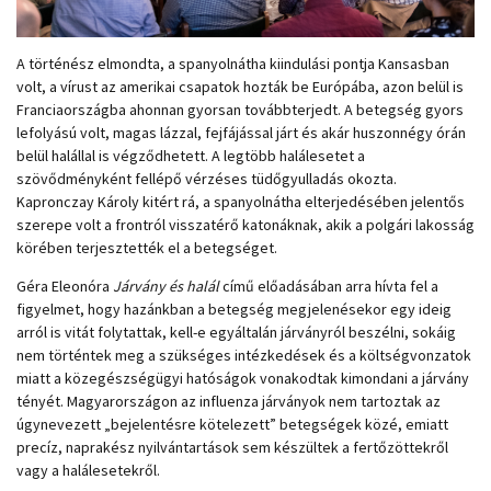
A történész elmondta, a spanyolnátha kiindulási pontja Kansasban
volt, a vírust az amerikai csapatok hozták be Európába, azon belül is
Franciaországba ahonnan gyorsan továbbterjedt. A betegség gyors
lefolyású volt, magas lázzal, fejfájással járt és akár huszonnégy órán
belül halállal is végződhetett. A legtöbb halálesetet a
szövődményként fellépő vérzéses tüdőgyulladás okozta.
Kapronczay Károly kitért rá, a spanyolnátha elterjedésében jelentős
szerepe volt a frontról visszatérő katonáknak, akik a polgári lakosság
körében terjesztették el a betegséget.
Géra Eleonóra
Járvány és halál
című előadásában arra hívta fel a
figyelmet, hogy hazánkban a betegség megjelenésekor egy ideig
arról is vitát folytattak, kell-e egyáltalán járványról beszélni, sokáig
nem történtek meg a szükséges intézkedések és a költségvonzatok
miatt a közegészségügyi hatóságok vonakodtak kimondani a járvány
tényét. Magyarországon az influenza járványok nem tartoztak az
úgynevezett „bejelentésre kötelezett” betegségek közé, emiatt
precíz, naprakész nyilvántartások sem készültek a fertőzöttekről
vagy a halálesetekről.