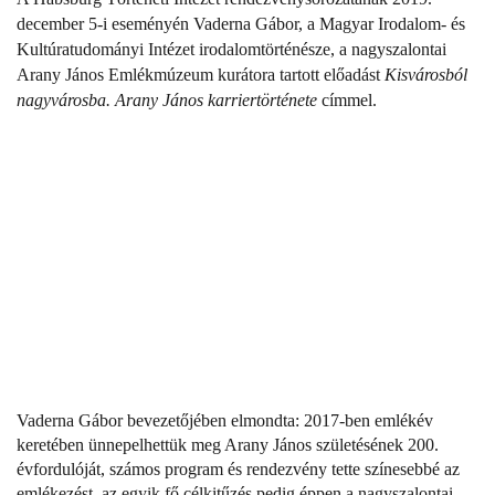
december 5-i eseményén Vaderna Gábor, a Magyar Irodalom- és
Kultúratudományi Intézet irodalomtörténésze, a nagyszalontai
Arany János Emlékmúzeum kurátora tartott előadást
Kisvárosból
nagyvárosba. Arany János karriertörténete
címmel.
Vaderna Gábor bevezetőjében elmondta: 2017-ben emlékév
keretében ünnepelhettük meg Arany János születésének 200.
évfordulóját, számos program és rendezvény tette színesebbé az
emlékezést, az egyik fő célkitűzés pedig éppen a nagyszalontai