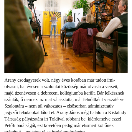
Arany csodagyerek volt, négy éves korában már tudott írni-
olvasni, hat évesen a szalontai közösség már olvasta a verseit,
majd tizenévesen a debreceni kollégiumba került. Bár lelkésznek
szánták, ő nem ezt az utat választotta; már felnőttként visszatérve
Szalontára – nem túl változatos – elsősorban adminisztratív
jegyzői feladatokat látott el. Arany János még fiatalon a Kisfaludy
Társaság pályázatára írt Toldival robbant be, kiérdemelve ezzel
Petőfi barátságát, ezt követően pedig már elismert költőnek
számított – mutatott rá az irodalomtörténész.