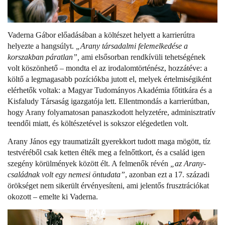
Vaderna Gábor előadásában a költészet helyett a karrierútra
helyezte a hangsúlyt.
„Arany társadalmi felemelkedése a
korszakban páratlan”,
ami elsősorban rendkívüli tehetségének
volt köszönhető – mondta el az irodalomtörténész, hozzátéve: a
költő a legmagasabb pozíciókba jutott el, melyek értelmiségiként
elérhetők voltak: a Magyar Tudományos Akadémia főtitkára és a
Kisfaludy Társaság igazgatója lett. Ellentmondás a karrierútban,
hogy Arany folyamatosan panaszkodott helyzetére, adminisztratív
teendői miatt, és költészetével is sokszor elégedetlen volt.
Arany János egy traumatizált gyerekkort tudott maga mögött, tíz
testvéréből csak ketten élték meg a felnőttkort, és a család igen
szegény körülmények között élt. A felmenők révén
„az Arany-
családnak volt egy nemesi öntudata”
, azonban ezt a 17. századi
örökséget nem sikerült érvényesíteni, ami jelentős frusztrációkat
okozott – emelte ki Vaderna.