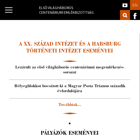
EN
ELSŐ VILÁGHÁBORÚS
CENTENÁRIUMI EMLÉKBIZOTTSÁG
A XX. SZÁZAD INTÉZET ÉS A HABSBURG
TÖRTÉNETI INTÉZET ESEMÉNYEI
Lezárult az első világháborús centenáriumi megemlékezés-
sorozat
Bélyegblokkot bocsátott ki a Magyar Posta Trianon századik
évfordulójára
Továbbiak...
PÁLYÁZÓK ESEMÉNYEI