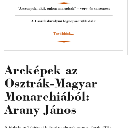
"Asszonyok, akik otthon maradtak" – vers- és sanzonest
A Csárdáskirálynő legnépszerűbb dalai
Továbbiak...
Arcképek az
Osztrák-Magyar
Monarchiából:
Arany János
A Habsburg Történeti Intézet rendezvénysorozatának 2019.