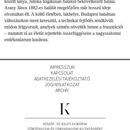
között lánya, Juliska tragikusan fiatalon bekövetkezett halála.
Arany János 1882-es halálát megelőzően már hosszú ideje
elvonultan élt. A költő életében, lakhelye, Budapest hatalmas
változásokon ment keresztül, a technikai fejlődés rendkívüli
módon felgyorsult, amelyek szintén növelték benne a frusztrációt
– mutatott rá az életút rejtettebb összefüggéseire a nagyszalontai
emlékmúzeum kurátora.
IMPRESSZUM
KAPCSOLAT
ADATKEZELÉSI TÁJÉKOZTATÓ
JOGI NYILATKOZAT
ARCHÍV