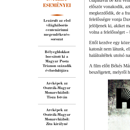
csapatával be kell ven
ESEMÉNYEI
először vonakodik, azt
megkezdődik, de a fra
felelősségre vonja Da
Lezárult az első
jelöljenek ki, akiket 
világháborús
centenáriumi
volna a felelősséget –
megemlékezés-
sorozat
Ettől kezdve egy köze
katonát nem látunk, el
Bélyegblokkot
halálraítéltek utolsó 
bocsátott ki a
Magyar Posta
A film előtt Békés Má
Trianon századik
évfordulójára
beszélgetett, melyről
Arcképek az
Osztrák-Magyar
Monarchiából:
Tisza István
Arcképek az
Osztrák-Magyar
Monarchiából:
Zita királyné