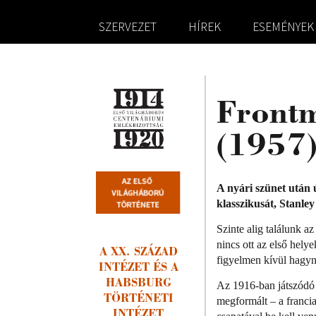
SZERVEZET
HÍREK
ESEMÉNYEK
Frontm
(1957
A nyári szünet után 
klasszikusát, Stanle
Szinte alig találunk a
nincs ott az első hel
A XX. SZÁZAD
figyelmen kívül hagyn
INTÉZET ÉS A
HABSBURG
Az 1916-ban játszódó 
TÖRTÉNETI
megformált – a francia
INTÉZET