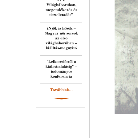
az I.
Világháborúban,
megemlékezés és
tiszteletadás”
(N)ők is hősök –
Magyar női sorsok
az első
világháborúban –
kiálltás-megnyitó
"Lelkesedéstől a
kiábrándulásig" –
tudományos
konferencia
Továbbiak...