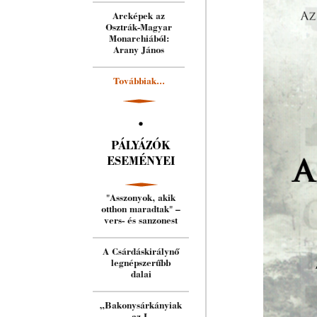
Arcképek az
Osztrák-Magyar
Monarchiából:
Arany János
Továbbiak...
PÁLYÁZÓK
ESEMÉNYEI
"Asszonyok, akik
otthon maradtak" –
vers- és sanzonest
A Csárdáskirálynő
legnépszerűbb
dalai
„Bakonysárkányiak