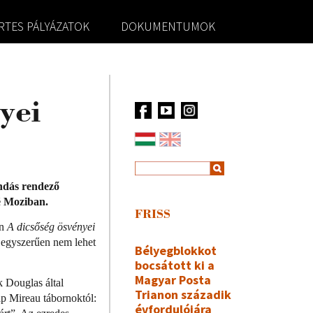
RTES PÁLYÁZATOK
DOKUMENTUMOK
yei
endás rendező
é Moziban.
FRISS
en
A dicsőség ösvényei
t egyszerűen nem lehet
Bélyegblokkot
bocsátott ki a
Magyar Posta
 Douglas által
Trianon századik
kap Mireau tábornoktól:
évfordulójára