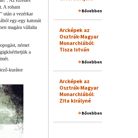
árt”. Az ezredes
st. A roham
Bővebben
 után a vezérkar
dából egy-egy katonát
ben magára vállalta
Arcképek az
Osztrák-Magyar
Monarchiából:
ropogást, német
Tisza István
gigkísérhetjük a
lmét.
Bővebben
dező-kurátor
Arcképek az
Osztrák-Magyar
Monarchiából:
Zita királyné
Bővebben