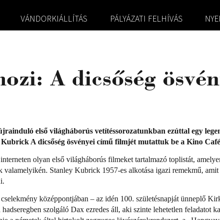
VÁNDORKIÁLLÍTÁS
PÁLYÁZATI FELHÍVÁS
NYE
ozi: A dicsőség ösvén
)
újrainduló első világháborús vetítéssorozatunkban ezúttal egy leg
y Kubrick A dicsőség ösvényei című filmjét mutattuk be a Kino Caf
z interneten olyan első világháborús filmeket tartalmazó toplistát, amely
yek valamelyikén. Stanley Kubrick 1957-es alkotása igazi remekmű, ami
i.
cselekmény középpontjában – az idén 100. születésnapját ünneplő Kirk
 hadseregben szolgáló Dax ezredes áll, aki szinte lehetetlen feladatot 