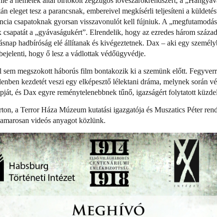
nie a németek által birtokolt zegzugos lövészárokrendszert, a „Hangyav
án eleget tesz a parancsnak, embereivel megkísérli teljesíteni a küldeté
ncia csapatoknak gyorsan visszavonulót kell fújniuk.
A „megfutamodás”
x csapatát a „gyávaságukért”. Elrendelik, hogy az ezredes három száza
másnap hadbíróság elé állítanak és kivégeztetnek. Dax – aki egy személy
 bejelenti, hogy ő lesz a vádlottak védőügyvédje.
l sem megszokott háborús film bontakozik ki a szemünk előtt. Fegyver
lenben kezdetét veszi egy elképesztő lélektani dráma, melynek során vé
napját, és Dax egyre reménytelenebbnek tűnő, igazságért folytatott küzde
rton, a Terror Háza Múzeum kutatási igazgatója és Muszatics Péter ren
 hamarosan videós anyagot közlünk.