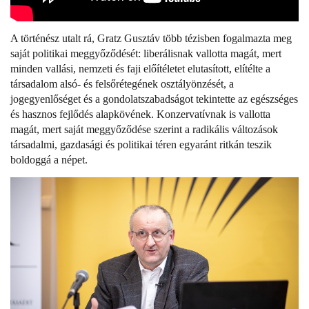
A történész utalt rá, Gratz Gusztáv több tézisben fogalmazta meg
saját politikai meggyőződését: liberálisnak vallotta magát, mert
minden vallási, nemzeti és faji előítéletet elutasított, elítélte a
társadalom alsó- és felsőrétegének osztályönzését, a
jogegyenlőséget és a gondolatszabadságot tekintette az egészséges
és hasznos fejlődés alapkövének. Konzervatívnak is vallotta
magát, mert saját meggyőződése szerint a radikális változások
társadalmi, gazdasági és politikai téren egyaránt ritkán teszik
boldoggá a népet.