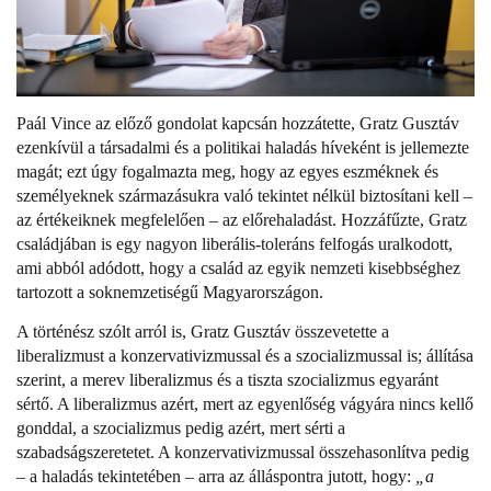
Paál Vince az előző gondolat kapcsán hozzátette, Gratz Gusztáv
ezenkívül a társadalmi és a politikai haladás híveként is jellemezte
magát; ezt úgy fogalmazta meg, hogy az egyes eszméknek és
személyeknek származásukra való tekintet nélkül biztosítani kell –
az értékeiknek megfelelően – az előrehaladást. Hozzáfűzte, Gratz
családjában is egy nagyon liberális-toleráns felfogás uralkodott,
ami abból adódott, hogy a család az egyik nemzeti kisebbséghez
tartozott a soknemzetiségű Magyarországon.
A történész szólt arról is, Gratz Gusztáv összevetette a
liberalizmust a konzervativizmussal és a szocializmussal is; állítása
szerint, a merev liberalizmus és a tiszta szocializmus egyaránt
sértő. A liberalizmus azért, mert az egyenlőség vágyára nincs kellő
gonddal, a szocializmus pedig azért, mert sérti a
szabadságszeretetet. A konzervativizmussal összehasonlítva pedig
– a haladás tekintetében – arra az álláspontra jutott, hogy:
„a