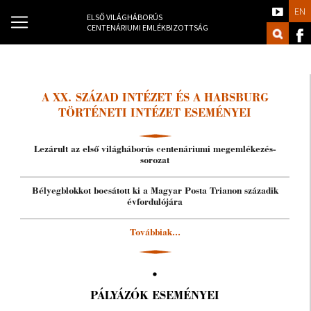
EN
ELSŐ VILÁGHÁBORÚS
CENTENÁRIUMI EMLÉKBIZOTTSÁG
A XX. SZÁZAD INTÉZET ÉS A HABSBURG
TÖRTÉNETI INTÉZET ESEMÉNYEI
Lezárult az első világháborús centenáriumi megemlékezés-
sorozat
Bélyegblokkot bocsátott ki a Magyar Posta Trianon századik
évfordulójára
Továbbiak...
PÁLYÁZÓK ESEMÉNYEI