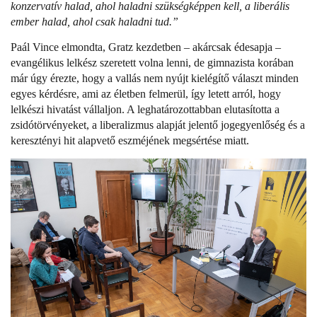
konzervatív halad, ahol haladni szükségképpen kell, a liberális
ember halad, ahol csak haladni tud.”
Paál Vince elmondta, Gratz kezdetben – akárcsak édesapja –
evangélikus lelkész szeretett volna lenni, de gimnazista korában
már úgy érezte, hogy a vallás nem nyújt kielégítő választ minden
egyes kérdésre, ami az életben felmerül, így letett arról, hogy
lelkészi hivatást vállaljon. A leghatározottabban elutasította a
zsidótörvényeket, a liberalizmus alapját jelentő jogegyenlőség és a
keresztényi hit alapvető eszméjének megsértése miatt.