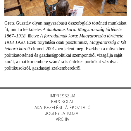
Gratz Gusztáv olyan nagyszabású összefoglaló történeti munkákat
írt, mint a kétkötetes
A dualizmus kora: Magyarország története
1867–1918
, illetve
A forradalmak kora
:
Magyarország története
1918-1920.
Ezek folytatása csak posztumusz,
Magyarország a két
háború között
címmel 2001-ben jelent meg. Ezekben a művekben
politikatörténeti és gazdaságpolitikai szempontból vizsgálja saját
korát, a mai kor embere számára is érdekes portrékat vázolva a
politikusokról, gazdasági szakemberekről.
IMPRESSZUM
KAPCSOLAT
ADATKEZELÉSI TÁJÉKOZTATÓ
JOGI NYILATKOZAT
ARCHÍV