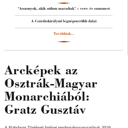
"Asszonyok, akik otthon maradtak" – vers- és sanzonest
A Csárdáskirálynő legnépszerűbb dalai
Továbbiak...
Arcképek az
Osztrák-Magyar
Monarchiából:
Gratz Gusztáv
A Habsburg Történeti Intézet rendezvénysorozatának 2019.