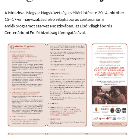
A Moszkvai Magyar Nagykövetség levéltári intézete 2014. október
–
15
17-én nagyszabású első világháborús centenáriumi
emlékprogramot szervez Moszkvában, az Első Világháborús
Centenáriumi Emlékbizottság támogatásával.