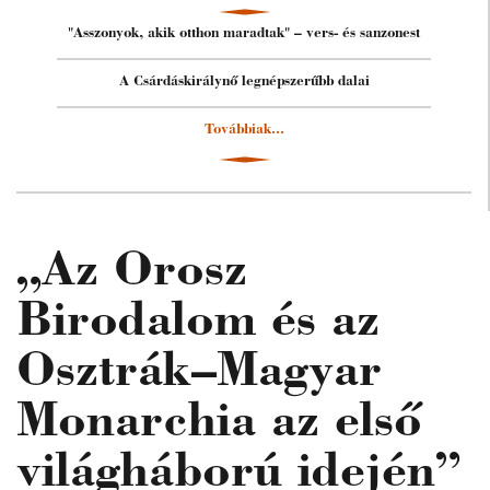
"Asszonyok, akik otthon maradtak" – vers- és sanzonest
A Csárdáskirálynő legnépszerűbb dalai
Továbbiak...
„Az Orosz
Birodalom és az
Osztrák–Magyar
Monarchia az első
világháború idején”