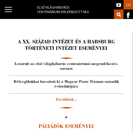
EN
ELSŐ VILÁGHÁBORÚS
CENTENÁRIUMI EMLÉKBIZOTTSÁG
A XX. SZÁZAD INTÉZET ÉS A HABSBURG
TÖRTÉNETI INTÉZET ESEMÉNYEI
Lezárult az első világháborús centenáriumi megemlékezés-
sorozat
Bélyegblokkot bocsátott ki a Magyar Posta Trianon századik
évfordulójára
Továbbiak...
PÁLYÁZÓK ESEMÉNYEI