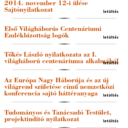
2014. november 12-i ülése
Sajtónyilatkozat
letöltés
Első Világháborús Centenáriumi
Emlékbizottság logók
letöltés
Tőkés László nyilatkozata az I.
világháború centenáriuma alkalmából
letöltés
Az Európa Nagy Háborúja és az új
világrend születése című nemzetközi
konferencia sajtó háttéranyaga
letöltés
Tudományos és Tanácsadó Testület,
projektindító nyilatkozat
letöltés