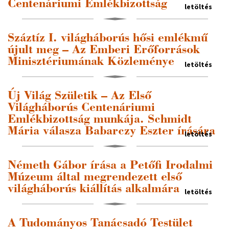
Centenáriumi Emlékbizottság
letöltés
Száztíz I. világháborús hősi emlékmű
újult meg – Az Emberi Erőforrások
Minisztériumának Közleménye
letöltés
Új Világ Születik – Az Első
Világháborús Centenáriumi
Emlékbizottság munkája. Schmidt
Mária válasza Babarczy Eszter írására
letöltés
Németh Gábor írása a Petőfi Irodalmi
Múzeum által megrendezett első
világháborús kiállítás alkalmára
letöltés
A Tudományos Tanácsadó Testület