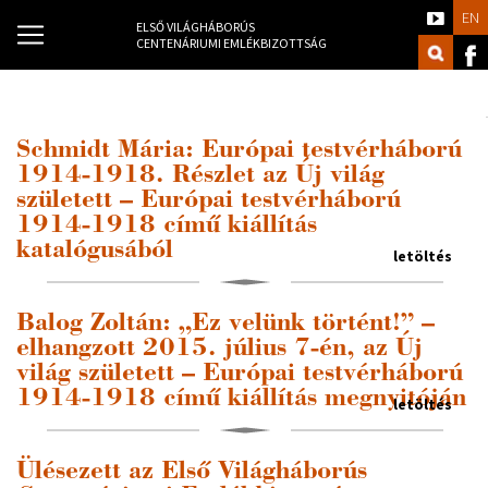
EN
ELSŐ VILÁGHÁBORÚS
CENTENÁRIUMI EMLÉKBIZOTTSÁG
Schmidt Mária: Európai testvérháború
1914-1918. Részlet az Új világ
született – Európai testvérháború
1914-1918 című kiállítás
katalógusából
letöltés
Balog Zoltán: „Ez velünk történt!” –
elhangzott 2015. július 7-én, az Új
világ született – Európai testvérháború
1914-1918 című kiállítás megnyitóján
letöltés
Ülésezett az Első Világháborús