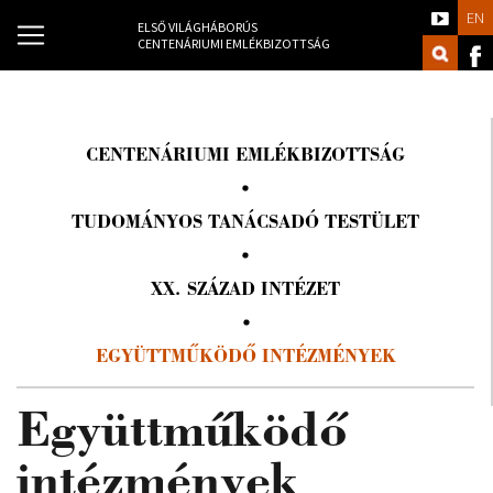
EN
ELSŐ VILÁGHÁBORÚS
CENTENÁRIUMI EMLÉKBIZOTTSÁG
CENTENÁRIUMI EMLÉKBIZOTTSÁG
TUDOMÁNYOS TANÁCSADÓ TESTÜLET
XX. SZÁZAD INTÉZET
EGYÜTTMŰKÖDŐ INTÉZMÉNYEK
Együttműködő
intézmények