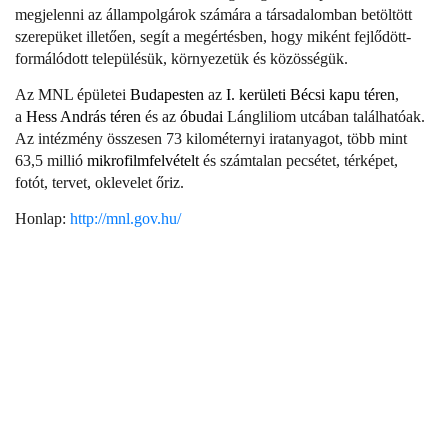
megjelenni az állampolgárok számára a társadalomban betöltött
szerepüket illetően, segít a megértésben, hogy miként fejlődött-
formálódott településük, környezetük és közösségük.
Az MNL épületei
Budapesten
az
I. kerületi
Bécsi kapu téren
,
a
Hess András téren
és az
óbudai
Lángliliom utcában találhatóak.
Az intézmény összesen 73 kilométernyi iratanyagot, több mint
63,5 millió
mikrofilmfelvételt
és számtalan pecsétet, térképet,
fotót, tervet, oklevelet őriz.
Honlap:
http://mnl.gov.hu/