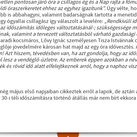
tlen pontosan járó óra a csillagos ég és a Nap rajta a főm
di óraszerkeretet ehhez az egyhez igazítunk”.
Úgy vélte, h
 is abbahagyni, valamint badarságnak tartotta a menetid
 ógyallai csillagász így válaszolt a levelére:
„Rendkívüli id
 az időszámítás időleges változtatásánál-; szükségessége me
, valamint a tervezett változtatásból várható gazdasági 
aradi kocsmáros, Lővy Ignác személyesen Tisza Istvánnak 
églője jövedelmére károsan hat majd az egy óra idővesztés.
m! Azt hiszem, tévedésben van, ha azt gondolja, hogy az id
 lesz a vendéglő-üzletre. Az emberek éppen azokban a névl
ték és rövid idő alatt elfelejtkeznek arról, hogy a naphoz vi
még május első napjaiban cikkeztek erről a lapok, de aztán a
0-i téli időszámításra történő átállás már nem bírt ekkora 