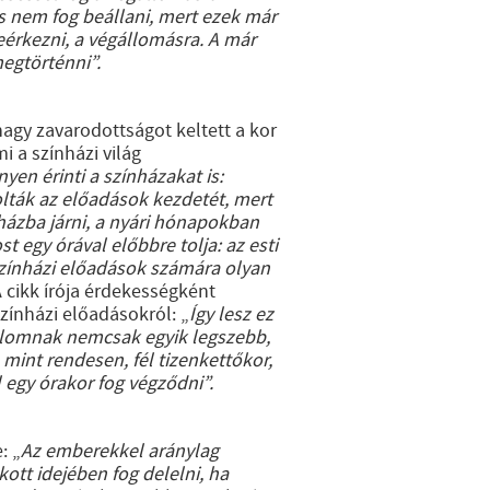
és nem fog beállani, mert ezek már
eérkezni, a végállomásra. A már
egtörténni”.
gy zavarodottságot keltett a kor
i a színházi világ
yen érinti a színházakat is:
olták az előadások kezdetét, mert
házba járni, a nyári hónapokban
 egy órával előbbre tolja: az esti
színházi előadások számára olyan
 cikk írója érdekességként
zínházi előadásokról: „
Így lesz ez
dalomnak nemcsak egyik legszebb,
mint rendesen, fél tizenkettőkor,
 egy órakor fog végződni”.
: „
Az emberekkel aránylag
ott idejében fog delelni, ha