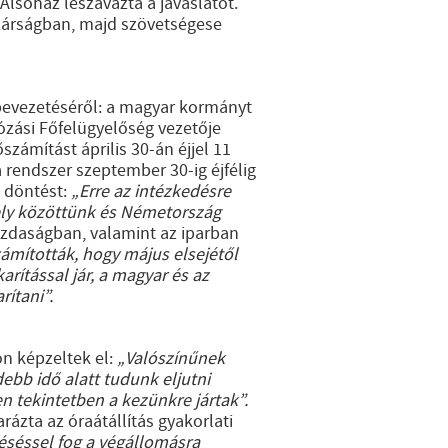
Alsóház leszavazta a javaslatot.
zárságban, majd szövetségese
 bevezetéséről: a magyar kormányt
józási Főfelügyelőség vezetője
zámítást április 30-án éjjel 11
a rendszer szeptember 30-ig éjfélig
a döntést:
„Erre az intézkedésre
ely közöttünk és Németország
gazdaságban, valamint az iparban
mították, hogy május elsejétől
arítással jár, a magyar és az
ítani”.
n képzeltek el:
„Valószínűnek
ebb idő alatt tudunk eljutni
 tekintetben a kezünkre jártak”.
zta az óraátállítás gyakorlati
késéssel fog a végállomásra