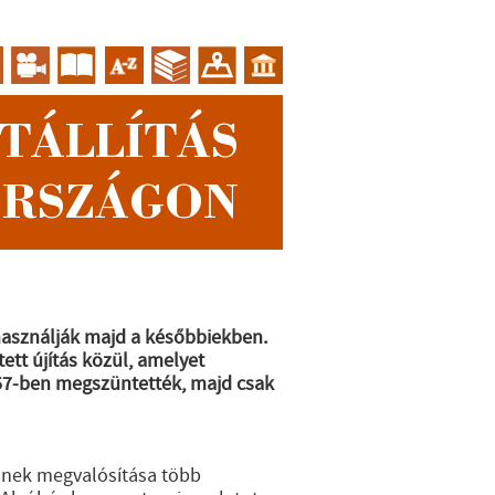
TÁLLÍTÁS
RSZÁGON
 használják majd a későbbiekben.
ett újítás közül, amelyet
957-ben megszüntették, majd csak
ennek megvalósítása több