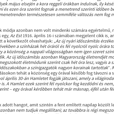
lyek május elsején a kora reggeli órákban indulnak, ily kés
lni és ezen óra szerint fognak a menetrend szerinti időben b
 menetrenden természetesen semmiféle változás nem fog m
k módja azonban nem volt mindenki számára egyértelmű, na
 egy,
Az Est
1916. április 16-i számában megjelent cikk is, am
Itt a következőt olvashatjuk:
„Az új nyári időszámítás érzéken
években a színházak hét óráról és fél nyolcról nyolc órára t
ogy a közönség a nappali világosságban nem igen szeret szín
dik. Az új időszámítás azonban Magyarország életrendjét most
megszokott életmódunk szerint csak hét óra lesz, vagyis a 
 időszakokban a színigazgatók nagyon korainak tartottak
”
.
A
őadásokon tehát a közönség egy órával később fog távozni a s
l április 30-án Hamletet fogják játszani, amely a világiro
. A Hamlet ezek szerint fél nyolckor fog kezdődni és nem, 
rint – egy órával kérőbben tehát már másnap, éjfél után fél
 adott hangot, amit szintén a fent említett napilap közölt le
zonban nem tudjuk megállítani; az továbbra is régi megszok