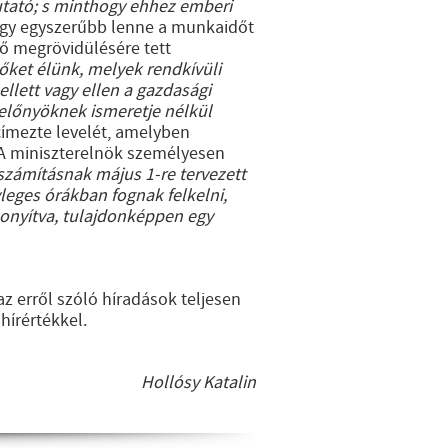
utató; s minthogy ehhez emberi
ogy egyszerűbb lenne a munkaidőt
ő megrövidülésére tett
őket élünk, melyek rendkívüli
llett vagy ellen a gazdasági
előnyöknek ismeretje nélkül
címezte levelét, amelyben
 A miniszterelnök személyesen
őszámításnak május 1-re tervezett
eges órákban fognak felkelni,
szonyítva, tulajdonképpen egy
z erről szóló híradások teljesen
hírértékkel.
Hollósy Katalin