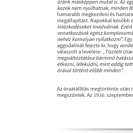
óránk másképpen mutat is. Az egye
kezek nem nyúlhatnak, minden föl
hamarabb megkezdeni és hamarabb
megállapítást. Napokkal később egy
intézkedéseket involválnak. Ezért
vonatkozások egész komplexumának
nehéz komolyan nyilatkozni”.
Egy 
aggodalmát fejezte ki, hogy vend
válaszolt a levelére: „
Tisztelt Ura
megváltoztatása bárminő hatással
étkezni, lefeküdni, mint eddig tet
órával történt előbb minden”.
Az óraátállítás megtörténte után 
megszűntek. Az 1916. szeptember 3