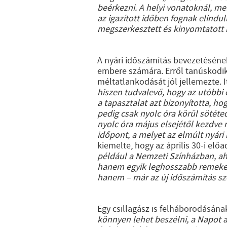
beérkezni. A helyi vonatoknál, me
az igazított időben fognak elindu
megszerkesztett és kinyomtatott
A nyári időszámítás bevezetéséne
embere számára. Erről tanúskodik
méltatlankodását jól jellemezte. 
hiszen tudvalevő, hogy az utóbbi 
a tapasztalat azt bizonyította, h
pedig csak nyolc óra körül sötéte
nyolc óra május elsejétől kezdve 
időpont, a melyet az elmúlt nyári
kiemelte, hogy az április 30-i el
például a Nemzeti Színházban, aho
hanem egyik leghosszabb remeke is
hanem – már az új időszámítás sze
Egy csillagász is felháborodásának
könnyen lehet beszélni, a Napot a