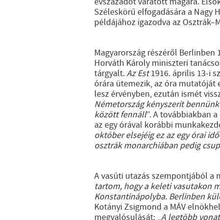
évszázadot váratott magára. Elsők
Széleskörű elfogadására a Nagy 
példájához igazodva az Osztrák–M
Magyarország részéről Berlinben 1
Horváth Károly miniszteri tanácso
tárgyalt.
Az
Est
1916. április 13-i 
órára ütemezik, az óra mutatóját e
lesz érvényben, ezután ismét vissz
Németország kényszerít bennünke
között fennáll
”. A továbbiakban a
az egy órával korábbi munkakezd
október elsejéig ez az egy órai id
osztrák monarchiában pedig csupá
A vasúti utazás szempontjából a 
tartom, hogy a keleti vasutakon m
Konstantinápolyba. Berlinben kül
Kotányi Zsigmond a MÁV elnökhe
megvalósulását: „
A legtöbb vonat 